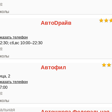
те
школы
АвтоDрайв
казать телефон
2:30; сб,вс 10:00–22:30
те
школы
Автофил
ица, 2
казать телефон
7:00
те
школы
Автошкола Федеральная