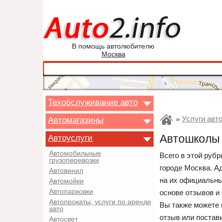
В помощь автолюбителю
Москва
Техобслуживание авто
Услуги авт
Автомагазины
»
Автошколы 
Автоуслуги
Автомобильные
Всего в этой руб
грузоперевозки
городе Москва. А
Автовинил
на их официальны
Автомойки
Автопарковки
основе отзывов и
Автопрокаты, услуги по аренде
Вы также можете 
авто
отзыв или постав
Автосвет