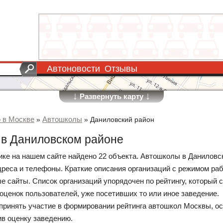
Автоновости
Отзывы
↓
↓
Развернуть карту
о в Москве
Автошколы
»
»
Даниловский район
в Даниловском районе
рике на нашем сайте найдено 22 объекта. Автошколы в Даниловс
дреса и телефоны. Краткие описания организаций с режимом ра
е сайты. Список организаций упорядочен по рейтингу, который 
 оценок пользователей, уже посетивших то или иное заведение.
принять участие в формировании рейтинга автошкол Москвы, ос
ив оценку заведению.