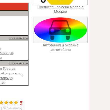
Экспресс - замена масла в
Москве
показать все
Автовинил и оклейка
)
автомобиля
люции
(144)
20)
показать все
ая Гора
(24)
во-Никулино
(18)
утово
(18)
н
(25)
5
(787 оценок)