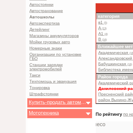
Автостоянки
Автострахование
категория
Автошколы
в1
Автоэкспертиза
(5)
A
(13)
Детейлинг
A1
(4)
Магазины аккумуляторов
B
(16)
Мойки грузовых авто
Ближайшее мет
Номерные знаки
Академическая
(18
Организации по установке
Александровский
ГБО
Бабушкинская
Станции зарядки
(16)
электромобилей
Библиотека имен
Такси
Район города
Техпомощь и эвакуация
Академический 
Тонировка
Даниловский р
Штрафстоянки
Пресненский ра
район Выхино-Ж
Купить-продать автомобиль
Мототехника
По рейтингу
по н