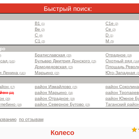
Быстрый поиск:
B1
C1e
(1)
(2)
Be
Ce
(2)
(2)
C
D
(4)
(1)
C1
M
(2)
(5)
ро
Братиславская
Отрадное
)
(20)
(18)
 сад
Бульвар Дмитрия Донского
Охотный ряд
(141)
(15)
(144
Домодедовская
Площадь Рево
(15)
и Ленина
Марьино
Юго-Западная
(141)
(22)
(
район
район Измайлово
район Соколин
(17)
(15)
айон
район Марьино
район Тропаре
(22)
(34)
йон
район Отрадное
район Южное Б
(20)
(19)
улебино
район Северное Бутово
Таганский райо
(16)
(15)
азванию
по отзывам
Колесо