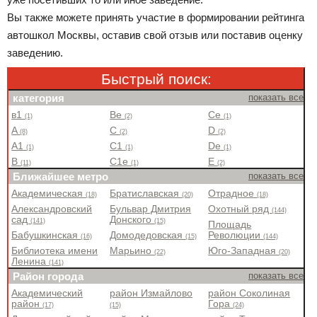
Вы также можете принять участие в формировании рейтинга
автошкол Москвы, оставив свой отзыв или поставив оценку
заведению.
Быстрый поиск:
категория
показать все
в1
Be
Ce
(1)
(2)
(1)
A
C
D
(8)
(2)
(2)
A1
C1
De
(1)
(1)
(1)
B
C1e
E
(11)
(1)
(2)
Ближайшее метро
показать все
Академическая
Братиславская
Отрадное
(18)
(20)
(18)
Александровский
Бульвар Дмитрия
Охотный ряд
(144)
сад
Донского
(141)
(15)
Площадь
Бабушкинская
Домодедовская
Революции
(16)
(15)
(144)
Библиотека имени
Марьино
Юго-Западная
(22)
(20)
Ленина
(141)
Район города
показать все
Академический
район Измайлово
район Соколиная
район
Гора
(17)
(15)
(24)