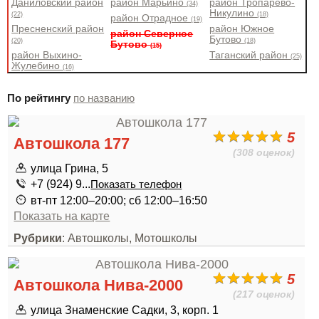
Даниловский район
район Марьино
район Тропарево-
(34)
Никулино
(22)
(18)
район Отрадное
(19)
Пресненский район
район Южное
район Северное
Бутово
(20)
(18)
Бутово
(15)
район Выхино-
Таганский район
(25)
Жулебино
(16)
По рейтингу
по названию
5
Автошкола 177
(308 оценок)
улица Грина, 5
+7 (924) 9...
Показать телефон
вт-пт 12:00–20:00; сб 12:00–16:50
Показать на карте
Рубрики
: Автошколы, Мотошколы
5
Автошкола Нива-2000
(217 оценок)
улица Знаменские Садки, 3, корп. 1