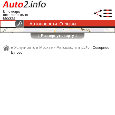
В помощь
автолюбителю
Москва
Автоновости
Отзывы
↓
↓
Развернуть карту
Услуги авто в Москве
Автошколы
»
»
»
район Северное
Бутово