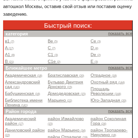
автошкол Москвы, оставив свой отзыв или поставив оценку
заведению.
Быстрый поиск:
категория
показать все
в1
Be
Ce
(7)
(5)
(3)
A
C
D
(17)
(7)
(4)
A1
C1
De
(8)
(3)
(2)
B
C1e
E
(21)
(2)
(3)
Ближайшее метро
показать все
Академическая
Братиславская
Отрадное
(18)
(20)
(18)
Александровский
Бульвар Дмитрия
Охотный ряд
(144)
сад
Донского
(141)
(15)
Площадь
Бабушкинская
Домодедовская
Революции
(16)
(15)
(144)
Библиотека имени
Марьино
Юго-Западная
(22)
(20)
Ленина
(141)
Район города
показать все
Академический
район Измайлово
район Соколиная
район
Гора
(17)
(15)
(24)
Даниловский район
район Марьино
район Тропарево-
(34)
Никулино
(22)
(18)
район Отрадное
(19)