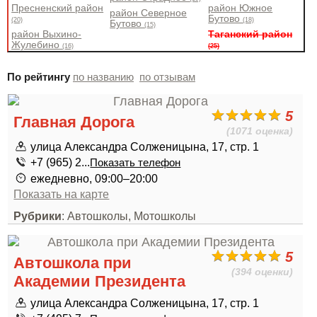
Пресненский район
район Южное
район Северное
Бутово
(20)
(18)
Бутово
(15)
район Выхино-
Таганский район
Жулебино
(16)
(25)
По рейтингу
по названию
по отзывам
5
Главная Дорога
(1071 оценка)
улица Александра Солженицына, 17, стр. 1
+7 (965) 2...
Показать телефон
ежедневно, 09:00–20:00
Показать на карте
Рубрики
: Автошколы, Мотошколы
5
Автошкола при
(394 оценки)
Академии Президента
улица Александра Солженицына, 17, стр. 1