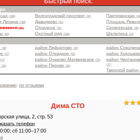
Быстрый поиск:
ро
 сад
Волгоградский проспект
Партизанская
(188)
(36)
(34
и Ленина
Давыдково
Площадь Рево
(188)
(31)
совского
Отрадное
Селигерская
(41)
(33)
(38)
ры
Охотный ряд
Шелепиха
(40)
(189)
(33)
н
район Лефортово
район Соколин
(38)
(30)
ое
район Отрадное
район Хорошев
(27)
(55)
район Очаково-Матвеевское
район Чертанов
(27)
(33)
(27)
о
район Перово
(26)
(28)
Тверской райо
азванию
по отзывам
Дима СТО
ская улица, 2, стр. 53
казать телефон
0:00; сб 11:00–17:00
те