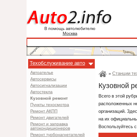
В помощь автолюбителю
Москва
Техобслуживание авто
Автоателье
Станции те
»
Автосервисы
Кузовной р
Автосигнализации
Автостекла
Всего в этой рубр
Кузовной ремонт
расположенных не
Пункты техосмотра
организаций. Зде
Ремонт АКПП
Ремонт двигателей
на их официальны
Ремонт и заправка
Воспользуйтесь с
автокондиционеров
Ремонт турбонагнетателей