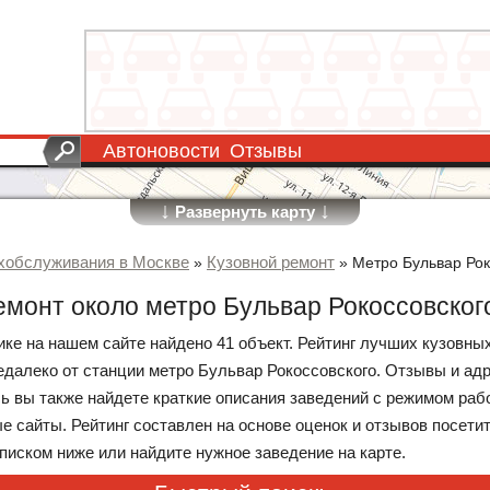
Автоновости
Отзывы
↓
↓
Развернуть карту
хобслуживания в Москве
Кузовной ремонт
»
»
Метро Бульвар Рок
емонт около метро Бульвар Рокоссовског
ике на нашем сайте найдено 41 объект. Рейтинг лучших кузовны
далеко от станции метро Бульвар Рокоссовского. Отзывы и ад
сь вы также найдете краткие описания заведений с режимом ра
е сайты. Рейтинг составлен на основе оценок и отзывов посети
писком ниже или найдите нужное заведение на карте.