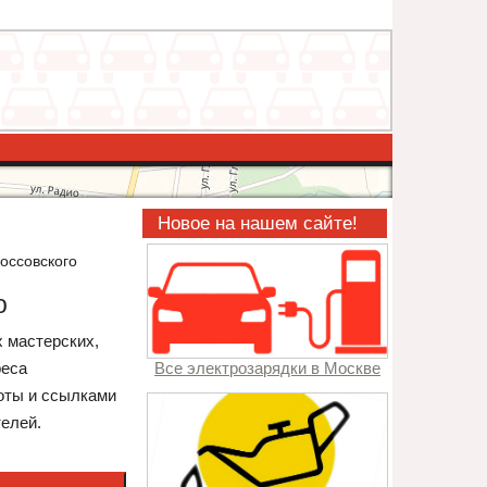
Новое на нашем сайте!
оссовского
о
х мастерских,
реса
Все электрозарядки в Москве
боты и ссылками
телей.