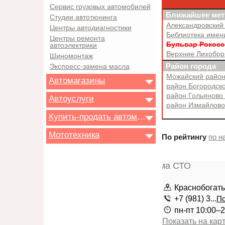
Сервис грузовых автомобилей
Ближайшее мет
Студии автотюнинга
Александровский
Центры автодиагностики
Библиотека имен
Центры ремонта
Бульвар Рокос
автоэлектрики
Верхние Лихобо
Шиномонтаж
Район города
Экспресс-замена масла
Можайский райо
Автомагазины
район Богородск
район Гольяново
Автоуслуги
район Измайлов
Купить-продать автомобиль
Мототехника
По рейтингу
по н
Краснобогатыр
+7 (981) 3...
По
пн-пт 10:00–2
Показать на кар