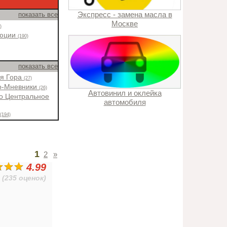
Экспресс - замена масла в
показать все
Москве
)
люции
(190)
показать все
ая Гора
(27)
о-Мневники
(26)
Автовинил и оклейка
о Центральное
автомобиля
н
(194)
1
2
»
4.99
(235 оценок)