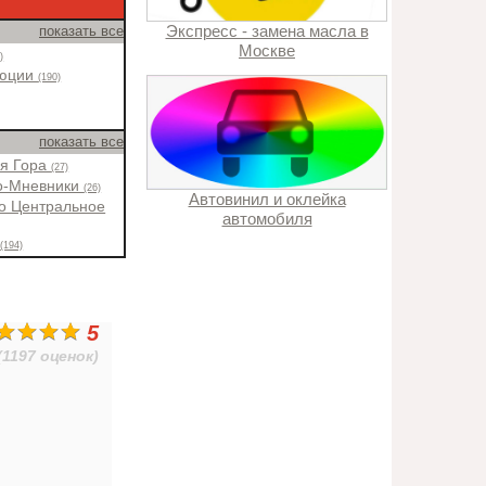
Экспресс - замена масла в
показать все
Москве
)
люции
(190)
показать все
ая Гора
(27)
о-Мневники
(26)
Автовинил и оклейка
о Центральное
автомобиля
н
(194)
5
(1197 оценок)