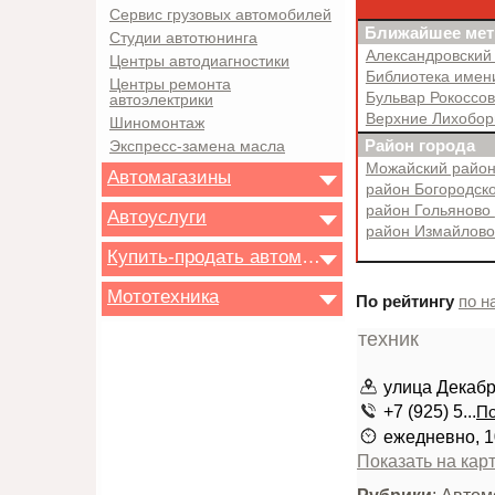
Сервис грузовых автомобилей
Ближайшее мет
Студии автотюнинга
Александровский
Центры автодиагностики
Библиотека имен
Центры ремонта
Бульвар Рокоссо
автоэлектрики
Верхние Лихобо
Шиномонтаж
Район города
Экспресс-замена масла
Можайский райо
Автомагазины
район Богородск
район Гольяново
Автоуслуги
район Измайлов
Купить-продать автомобиль
Мототехника
По рейтингу
по н
улица Декабри
+7 (925) 5...
По
ежедневно, 1
Показать на кар