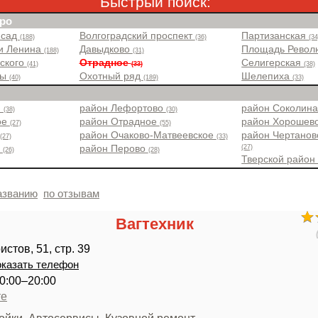
Быстрый поиск:
ро
 сад
Волгоградский проспект
Партизанская
(188)
(36)
(34
и Ленина
Давыдково
Площадь Рево
(188)
(31)
вского
Отрадное
Селигерская
(41)
(33)
(38)
ры
Охотный ряд
Шелепиха
(40)
(189)
(33)
н
район Лефортово
район Соколин
(38)
(30)
ое
район Отрадное
район Хорошев
(27)
(55)
район Очаково-Матвеевское
район Чертанов
(27)
(33)
(27)
о
район Перово
(26)
(28)
Тверской райо
азванию
по отзывам
Вагтехник
стов, 51, стр. 39
казать телефон
0:00–20:00
те