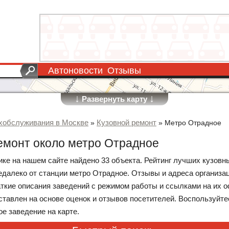
Автоновости
Отзывы
↓
↓
Развернуть карту
хобслуживания в Москве
Кузовной ремонт
»
»
Метро Отрадное
емонт около метро Отрадное
рике на нашем сайте найдено 33 объекта. Рейтинг лучших кузовн
далеко от станции метро Отрадное. Отзывы и адреса организа
аткие описания заведений с режимом работы и ссылками на их
оставлен на основе оценок и отзывов посетителей. Воспользуйт
е заведение на карте.