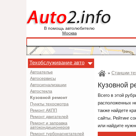
В помощь автолюбителю
Москва
Техобслуживание авто
Автоателье
Станции те
»
Автосервисы
Кузовной р
Автосигнализации
Автостекла
Всего в этой руб
Кузовной ремонт
расположенных не
Пункты техосмотра
также найдете кр
Ремонт АКПП
Ремонт двигателей
сайты. Рейтинг с
Ремонт и заправка
или найдите нужно
автокондиционеров
Ремонт турбонагнетателей