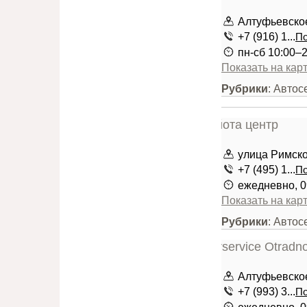
Алтуфьевское 
+7 (916) 1...
По
пн-сб 10:00–
Показать на кар
Рубрики
: Автос
улица Римског
+7 (495) 1...
По
ежедневно, 0
Показать на кар
Рубрики
: Авто
Алтуфьевское 
+7 (993) 3...
По