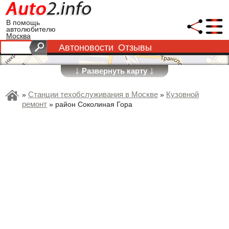
В помощь
автолюбителю
Москва
Автоновости
Отзывы
↓
↓
Развернуть карту
Станции техобслуживания в Москве
Кузовной
»
»
ремонт
»
район Соколиная Гора