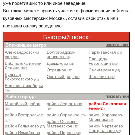
уже посетивших то или иное заведение.
Вы также можете принять участие в формировании рейтинга
кузовных мастерских Москвы, оставив свой отзыв или
поставив оценку заведению.
Быстрый поиск:
Ближайшее метро
показать все
Александровский
Волгоградский
Партизанская
(34)
сад
проспект
(188)
(36)
Площадь
Библиотека имени
Давыдково
Революции
(31)
(190)
Ленина
(188)
Отрадное
Селигерская
(33)
(38)
Бульвар
Охотный ряд
Шелепиха
(189)
(33)
Рокоссовского
(41)
Верхние Лихоборы
(40)
Район города
показать все
Можайский район
район Лефортово
район Соколиная
Гора
(38)
(30)
(27)
район Богородское
район Отрадное
район Хорошево-
(55)
Мневники
(27)
(26)
район Очаково-
район Гольяново
Матвеевское
район Чертаново
(27)
(33)
Центральное
(27)
район Измайлово
район Перово
(28)