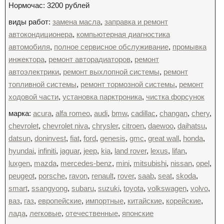
Нормочас: 3200 рублей
виды работ:
замена масла
,
заправка и ремонт
автокондиционера
,
компьютерная диагностика
автомобиля
,
полное сервисное обслуживание
,
промывка
инжектора
,
ремонт авторадиаторов
,
ремонт
автоэлектрики
,
ремонт выхлопной системы
,
ремонт
топливной системы
,
ремонт тормозной системы
,
ремонт
ходовой части
,
установка парктроника
,
чистка форсунок
марка:
acura
,
alfa romeo
,
audi
,
bmw
,
cadillac
,
changan
,
chery
,
chevrolet
,
chevrolet niva
,
chrysler
,
citroen
,
daewoo
,
daihatsu
,
datsun
,
doninvest
,
fiat
,
ford
,
genesis
,
gmc
,
great wall
,
honda
,
hyundai
,
infiniti
,
jaguar
,
jeep
,
kia
,
land rover
,
lexus
,
lifan
,
luxgen
,
mazda
,
mercedes-benz
,
mini
,
mitsubishi
,
nissan
,
opel
,
peugeot
,
porsche
,
ravon
,
renault
,
rover
,
saab
,
seat
,
skoda
,
smart
,
ssangyong
,
subaru
,
suzuki
,
toyota
,
volkswagen
,
volvo
,
ваз
,
газ
,
европейские
,
импортные
,
китайские
,
корейские
,
лада
,
легковые
,
отечественные
,
японские