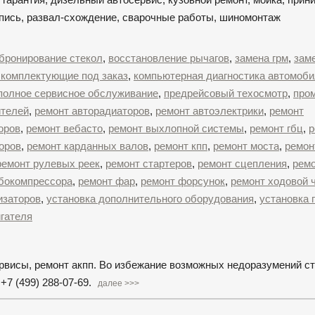
апись, развал-схождение, сварочные работы, шиномонтаж
бронирование стекол
,
восстановление рычагов
,
замена грм
,
зам
 комплектующие под заказ
,
компьютерная диагностика автомоб
полное сервисное обслуживание
,
предрейсовый техосмотр
,
про
ителей
,
ремонт авторадиаторов
,
ремонт автоэлектрики
,
ремонт
оров
,
ремонт вебасто
,
ремонт выхлопной системы
,
ремонт гбц
,
р
оров
,
ремонт карданных валов
,
ремонт кпп
,
ремонт моста
,
ремон
ремонт рулевых реек
,
ремонт стартеров
,
ремонт сцепления
,
ремо
рбокомпрессора
,
ремонт фар
,
ремонт форсунок
,
ремонт ходовой 
изаторов
,
установка дополнительного оборудования
,
установка 
гателя
рвисы, ремонт акпп. Во избежание возможных недоразумений с
7 (499) 288-07-69.
далее >>>