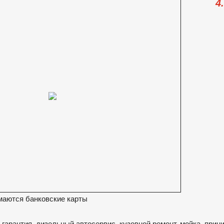
4
маются банковские карты
, гарантия, дизельный автосервис, кузовной ремонт, мойка, при