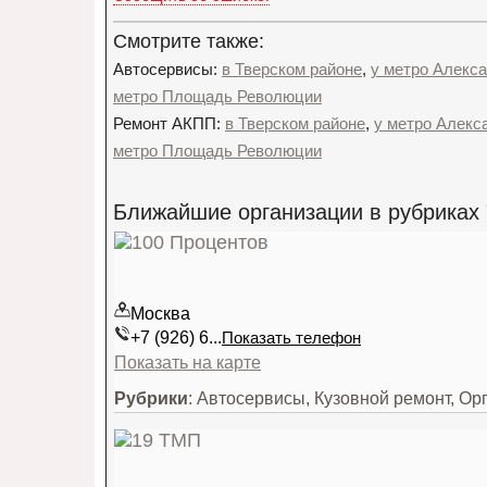
Смотрите также:
Автосервисы:
в Тверском районе
,
у метро Алекс
метро Площадь Революции
Ремонт АКПП:
в Тверском районе
,
у метро Алекс
метро Площадь Революции
Ближайшие организации в рубриках 
Москва
+7 (926) 6...
Показать телефон
Показать на карте
Рубрики
: Автосервисы, Кузовной ремонт, Ор