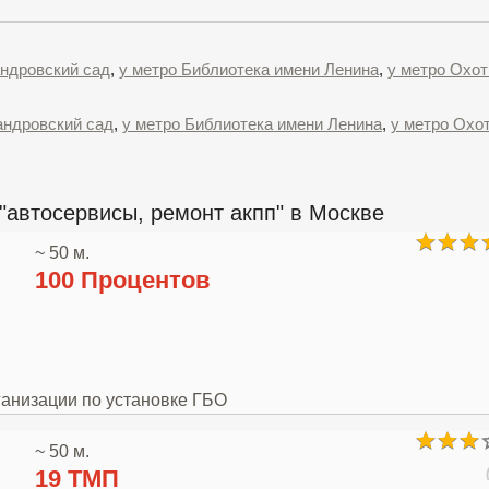
андровский сад
,
у метро Библиотека имени Ленина
,
у метро Охо
андровский сад
,
у метро Библиотека имени Ленина
,
у метро Охо
"автосервисы, ремонт акпп" в Москве
~ 50 м.
100 Процентов
ганизации по установке ГБО
~ 50 м.
19 ТМП