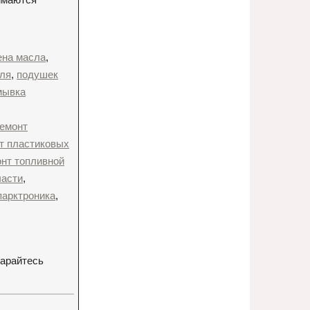
ена масла
,
иля
,
подушек
мывка
емонт
т пластиковых
нт топливной
части
,
парктроника
,
тарайтесь