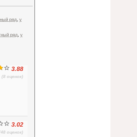
тный ряд
,
у
тный ряд
,
у
3.88
(8 оценок)
3.02
(48 оценок)