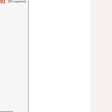
.91
(54 оценки)
нимаются