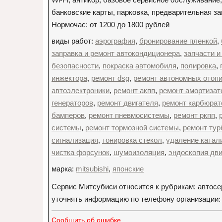
банковские карты, парковка, предварительная з
Нормочас: от 1200 до 1800 рублей
виды работ:
аэрография
,
бронирование пленкой
,
заправка и ремонт автокондиционера
,
запчасти и
безопасности
,
покраска автомобиля
,
полировка
,
инжектора
,
ремонт dsg
,
ремонт автономных отоп
автоэлектроники
,
ремонт акпп
,
ремонт амортизат
генераторов
,
ремонт двигателя
,
ремонт карбюрат
бамперов
,
ремонт пневмосистемы
,
ремонт ркпп
,
системы
,
ремонт тормозной системы
,
ремонт ту
сигнализация
,
тонировка стекол
,
удаление катал
чистка форсунок
,
шумоизоляция
,
эндоскопия дви
марка:
mitsubishi
,
японские
Сервис Митсубиси относится к рубрикам: автосе
уточнять информацию по телефону организации: +
Сообщить об ошибке.