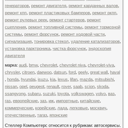
генераторов
,
ремонт двигателя
,
ремонт карданных валов
,
ремонт кпп
,
ремонт пластиковых бамперов
,
ремонт ркпп
,
ремонт рулевых реек
,
ремонт стартеров
,
ремонт
сцепления
,
ремонт топливной системы
,
ремонт тормозной
системы
,
ремонт форсунок
,
ремонт ходовой части
,
сигнализация
,
тонировка стекол
,
удаление катализаторов
,
установка парктроника
,
чистка форсунок
,
эндоскопия
двигателя
марка:
audi
,
bmw
,
chevrolet
,
chevrolet niva
,
chevrolet-viva
,
chrysler
,
citroen
,
daewoo
,
datsun
,
ford
,
geely
,
great wall
,
haval
,
honda
,
hyundai
,
isuzu
,
kia
,
lexus
,
lifan
,
mazda
,
mitsubishi
,
nissan
,
opel
,
peugeot
,
renault
,
rover
,
saab
,
scion
,
skoda
,
ssangyong
,
subaru
,
suzuki
,
toyota
,
volkswagen
,
volvo
,
ваз
,
газ
,
европейские
,
заз
,
иж
,
импортные
,
китайские
,
коммерческие
,
корейские
,
лада
,
легковые
,
москвич
,
отечественные
,
тагаз
,
японские
Стеллер Компьютерс относится к рубрикам: автосервисы.