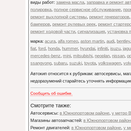
виды работ:
замена масла
,
заправка и ремонт а
полировка
,
полное сервисное обслуживание
,
про
ремонт выхлопной системы
,
ремонт генераторов
бамперов
,
ремонт рулевых реек
,
ремонт стартер
ремонт ходовой части
,
сигнализация
,
установка 
марка:
acura
,
alfa romeo
,
aston martin
,
audi
,
bentley
fiat
,
ford
,
honda
,
hummer
,
hyundai
,
infiniti
,
isuzu
,
jagu
mercedes-benz
,
mini
,
mitsubishi
,
neoplan
,
nissan
,
op
ssangyong
,
subaru
,
suzuki
,
toyota
,
volkswagen
,
vol
Автокип относится к рубрикам: автосервисы, ма
недоразумений старайтесь уточнять информацию 
Сообщить об ошибке.
Смотрите также:
Автосервисы:
в Южнопортовом районе
,
у метро 
Магазины автозапчастей:
в Южнопортовом район
Ремонт двигателей:
в Южнопортовом районе
,
у м