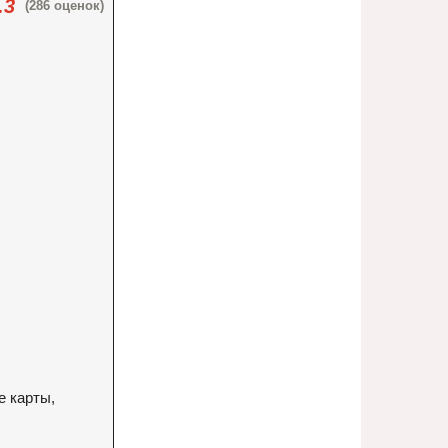
.3
(286 оценок)
е карты,