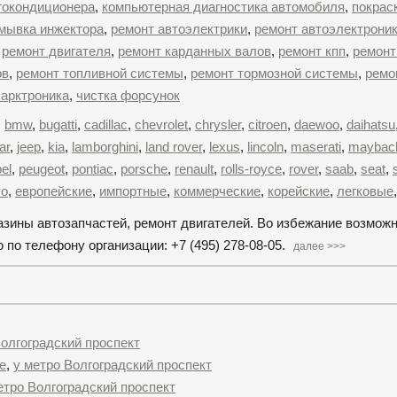
втокондиционера
,
компьютерная диагностика автомобиля
,
покрас
мывка инжектора
,
ремонт автоэлектрики
,
ремонт автоэлектрони
,
ремонт двигателя
,
ремонт карданных валов
,
ремонт кпп
,
ремонт
ов
,
ремонт топливной системы
,
ремонт тормозной системы
,
ремо
парктроника
,
чистка форсунок
,
bmw
,
bugatti
,
cadillac
,
chevrolet
,
chrysler
,
citroen
,
daewoo
,
daihatsu
ar
,
jeep
,
kia
,
lamborghini
,
land rover
,
lexus
,
lincoln
,
maserati
,
maybac
el
,
peugeot
,
pontiac
,
porsche
,
renault
,
rolls-royce
,
rover
,
saab
,
seat
,
vo
,
европейские
,
импортные
,
коммерческие
,
корейские
,
легковые
газины автозапчастей, ремонт двигателей. Во избежание возмож
по телефону организации: +7 (495) 278-08-05.
далее >>>
Волгоградский проспект
е
,
у метро Волгоградский проспект
етро Волгоградский проспект