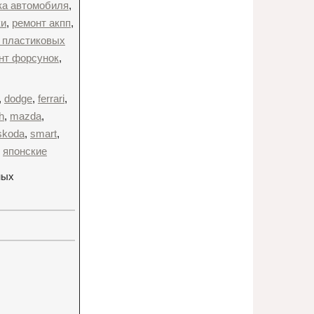
ка автомобиля
,
ки
,
ремонт акпп
,
 пластиковых
нт форсунок
,
,
dodge
,
ferrari
,
h
,
mazda
,
skoda
,
smart
,
,
японские
ных