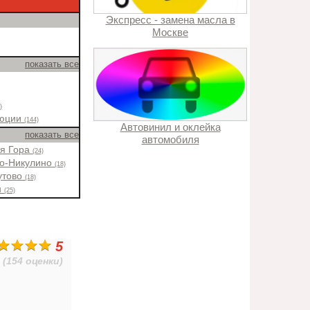
Экспресс - замена масла в
Москве
показать все
)
люции
(144)
Автовинил и оклейка
показать все
автомобиля
ая Гора
(24)
во-Никулино
(18)
утово
(18)
н
(25)
5
(154 оценки)