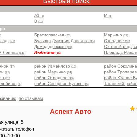
Быстрый поиск:
A1
M
(1)
(1)
B
(11)
ро
Братиславская
Марьино
)
(20)
(22)
 сад
Бульвар Дмитрия Донского
Отрадное
(141)
(15)
(18)
Домодедовская
Охотный ряд
(15)
(144
и Ленина
Люблино
Площадь Рево
(141)
(14)
район
район Измайлово
район Соколин
(17)
(15)
йон
район Марьино
район Тропаре
(22)
(34)
йон
район Отрадное
район Южное Б
(20)
(19)
улебино
район Северное Бутово
Таганский райо
(16)
(15)
азванию
по отзывам
Аспект Авто
я улица, 5
казать телефон
3:00–19:00