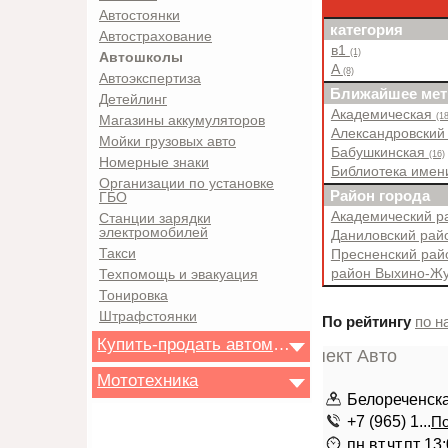
Автостоянки
категория
Автострахование
в1
(1)
Автошколы
A
(8)
Автоэкспертиза
Ближайшее мет
Детейлинг
Академическая
(18
Магазины аккумуляторов
Александровский
Мойки грузовых авто
Бабушкинская
(16)
Номерные знаки
Библиотека имен
Организации по установке
Район города
ГБО
Академический 
Станции зарядки
электромобилей
Даниловский ра
Такси
Пресненский ра
район Выхино-Ж
Техпомощь и эвакуация
Тонировка
Штрафстоянки
По рейтингу
по н
Купить-продать автомобиль
Мототехника
Белореченска
+7 (965) 1...
По
пн,вт,чт,пт 1