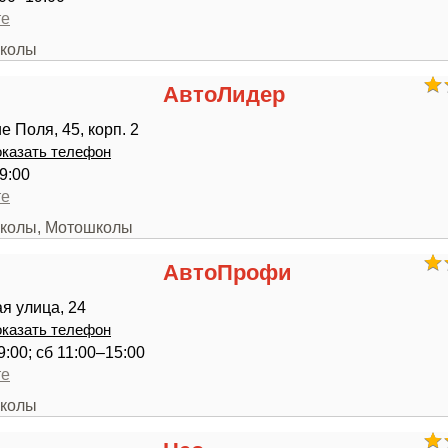
те
школы
АвтоЛидер
 Поля, 45, корп. 2
казать телефон
9:00
те
школы, Мотошколы
АвтоПрофи
я улица, 24
казать телефон
9:00; сб 11:00–15:00
те
школы