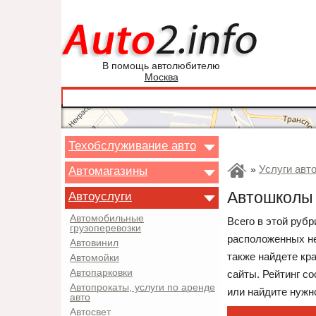
В помощь автолюбителю
Москва
Техобслуживание авто
Услуги авт
Автомагазины
»
Автошколы 
Автоуслуги
Автомобильные
Всего в этой руб
грузоперевозки
расположенных не
Автовинил
также найдете кр
Автомойки
Автопарковки
сайты. Рейтинг с
Автопрокаты, услуги по аренде
или найдите нужно
авто
Автосвет