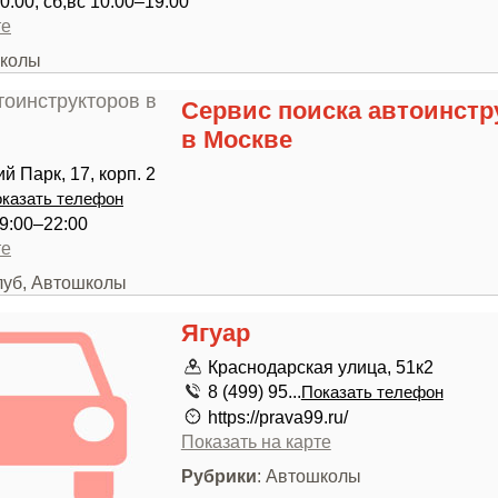
0:00; сб,вс 10:00–19:00
те
школы
Сервис поиска автоинстр
в Москве
й Парк, 17, корп. 2
казать телефон
9:00–22:00
те
луб, Автошколы
Ягуар
Краснодарская улица, 51к2
8 (499) 95...
Показать телефон
https://prava99.ru/
Показать на карте
Рубрики
: Автошколы