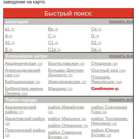
заведение на карте.
Быстрый поиск:
категория
показать все
в1
Be
Ce
(3)
(2)
(3)
A
C
D
(3)
(3)
(3)
A1
C1
D1
(3)
(2)
(2)
B
C1e
De
(3)
(2)
(2)
Ближайшее метро
показать все
Академическая
Братиславская
Отрадное
(18)
(20)
(18)
Александровский
Бульвар Дмитрия
Охотный ряд
(144)
сад
Донского
(141)
(15)
Площадь
Бабушкинская
Домодедовская
Революции
(16)
(15)
(144)
Библиотека имени
Марьино
Свиблово
(22)
(6)
Ленина
(141)
Район города
показать все
Академический
район Измайлово
район Соколиная
район
Гора
(17)
(15)
(24)
Даниловский район
район Марьино
район Тропарево-
(34)
Никулино
(22)
(18)
район Отрадное
(19)
Пресненский район
район Южное
район Северное
Бутово
(20)
(18)
Бутово
(15)