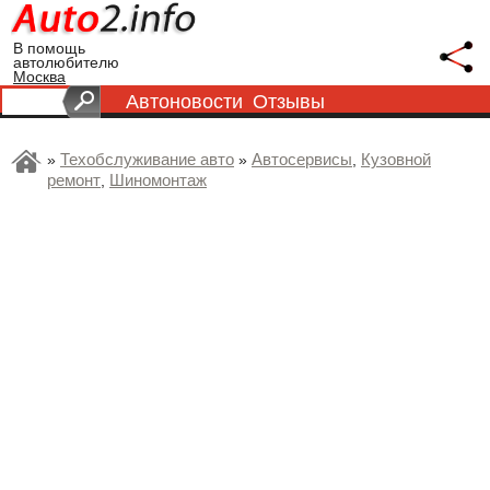
В помощь
автолюбителю
Москва
Автоновости
Отзывы
Техобслуживание авто
Автосервисы
Кузовной
»
»
,
ремонт
Шиномонтаж
,