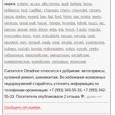
марка:
solaris
,
acura
,
alfa romeo
,
audi
,
belgee
,
bmw
,
brilliance
,
byd
,
cadillac
,
changan
,
chery
,
chevrolet
,
citroen
,
dacia
,
dodge
,
exeed
,
faw
,
fiat
,
ford
,
foton
,
gac motor
,
geely
,
genesis
,
great wall
,
haval
,
honda
,
hyundai
,
infiniti
,
isuzu
,
jac
,
jaecoo
,
jaguar
,
jeep
,
jetour
,
jetta
,
kia
,
lexus
,
li auto
,
mazda
,
mercedes-benz
,
mini
,
mitsubishi
,
nissan
,
omoda
,
opel
,
peugeot
,
ram
,
renault
,
saab
,
seat
,
skoda
,
smart
,
ssangyong
,
subaru
,
suzuki
,
toyota
,
volkswagen
,
volvo
,
voyah
,
zeekr
,
гибридные
,
европейские
,
импортные
,
китайские
,
коммерческие
,
корейские
,
легковые
,
японские
Carservice Otradnoe относится к рубрикам: автосервисы,
кузовной ремонт, шиномонтаж. Во избежание возможных
недоразумений старайтесь уточнять информацию по
телефонам организации: +7 (993) 343-55-33, +7 (993) 342-
55-33. Посетители опубликовали 2 отзыва 💬.
далее >>>
Сообщить об ошибке.