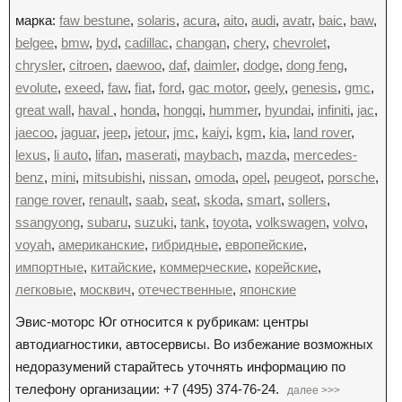
марка:
faw bestune
,
solaris
,
acura
,
aito
,
audi
,
avatr
,
baic
,
baw
,
belgee
,
bmw
,
byd
,
cadillac
,
changan
,
chery
,
chevrolet
,
chrysler
,
citroen
,
daewoo
,
daf
,
daimler
,
dodge
,
dong feng
,
evolute
,
exeed
,
faw
,
fiat
,
ford
,
gac motor
,
geely
,
genesis
,
gmc
,
great wall
,
haval
,
honda
,
hongqi
,
hummer
,
hyundai
,
infiniti
,
jac
,
jaecoo
,
jaguar
,
jeep
,
jetour
,
jmc
,
kaiyi
,
kgm
,
kia
,
land rover
,
lexus
,
li auto
,
lifan
,
maserati
,
maybach
,
mazda
,
mercedes-
benz
,
mini
,
mitsubishi
,
nissan
,
omoda
,
opel
,
peugeot
,
porsche
,
range rover
,
renault
,
saab
,
seat
,
skoda
,
smart
,
sollers
,
ssangyong
,
subaru
,
suzuki
,
tank
,
toyota
,
volkswagen
,
volvo
,
voyah
,
американские
,
гибридные
,
европейские
,
импортные
,
китайские
,
коммерческие
,
корейские
,
легковые
,
москвич
,
отечественные
,
японские
Эвис-моторс Юг относится к рубрикам: центры
автодиагностики, автосервисы. Во избежание возможных
недоразумений старайтесь уточнять информацию по
телефону организации: +7 (495) 374-76-24.
далее >>>