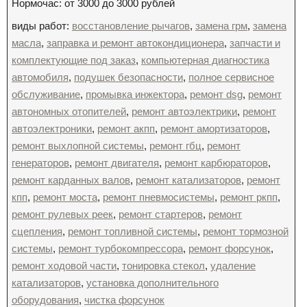
Нормочас: от 3000 до 3000 рублей
виды работ:
восстановление рычагов
,
замена грм
,
замена
масла
,
заправка и ремонт автокондиционера
,
запчасти и
комплектующие под заказ
,
компьютерная диагностика
автомобиля
,
подушек безопасности
,
полное сервисное
обслуживание
,
промывка инжектора
,
ремонт dsg
,
ремонт
автономных отопителей
,
ремонт автоэлектрики
,
ремонт
автоэлектроники
,
ремонт акпп
,
ремонт амортизаторов
,
ремонт выхлопной системы
,
ремонт гбц
,
ремонт
генераторов
,
ремонт двигателя
,
ремонт карбюраторов
,
ремонт карданных валов
,
ремонт катализаторов
,
ремонт
кпп
,
ремонт моста
,
ремонт пневмосистемы
,
ремонт ркпп
,
ремонт рулевых реек
,
ремонт стартеров
,
ремонт
сцепления
,
ремонт топливной системы
,
ремонт тормозной
системы
,
ремонт турбокомпрессора
,
ремонт форсунок
,
ремонт ходовой части
,
тонировка стекол
,
удаление
катализаторов
,
установка дополнительного
оборудования
,
чистка форсунок