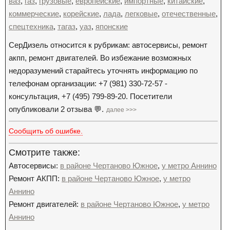
ваз
,
газ
,
грузовые
,
европейские
,
импортные
,
китайские
,
коммерческие
,
корейские
,
лада
,
легковые
,
отечественные
,
спецтехника
,
тагаз
,
уаз
,
японские
СерДизель относится к рубрикам: автосервисы, ремонт
акпп, ремонт двигателей. Во избежание возможных
недоразумений старайтесь уточнять информацию по
телефонам организации: +7 (981) 330-72-57 -
консультация, +7 (495) 799-89-20. Посетители
опубликовали 2 отзыва 💬.
далее >>>
Сообщить об ошибке.
Смотрите также:
Автосервисы:
в районе Чертаново Южное
,
у метро Аннино
Ремонт АКПП:
в районе Чертаново Южное
,
у метро
Аннино
Ремонт двигателей:
в районе Чертаново Южное
,
у метро
Аннино