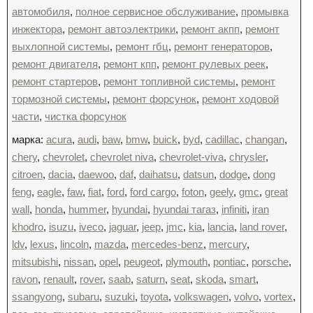
автомобиля
,
полное сервисное обслуживание
,
промывка
инжектора
,
ремонт автоэлектрики
,
ремонт акпп
,
ремонт
выхлопной системы
,
ремонт гбц
,
ремонт генераторов
,
ремонт двигателя
,
ремонт кпп
,
ремонт рулевых реек
,
ремонт стартеров
,
ремонт топливной системы
,
ремонт
тормозной системы
,
ремонт форсунок
,
ремонт ходовой
части
,
чистка форсунок
марка:
acura
,
audi
,
baw
,
bmw
,
buick
,
byd
,
cadillac
,
changan
,
chery
,
chevrolet
,
chevrolet niva
,
chevrolet-viva
,
chrysler
,
citroen
,
dacia
,
daewoo
,
daf
,
daihatsu
,
datsun
,
dodge
,
dong
feng
,
eagle
,
faw
,
fiat
,
ford
,
ford cargo
,
foton
,
geely
,
gmc
,
great
wall
,
honda
,
hummer
,
hyundai
,
hyundai тагаз
,
infiniti
,
iran
khodro
,
isuzu
,
iveco
,
jaguar
,
jeep
,
jmc
,
kia
,
lancia
,
land rover
,
ldv
,
lexus
,
lincoln
,
mazda
,
mercedes-benz
,
mercury
,
mitsubishi
,
nissan
,
opel
,
peugeot
,
plymouth
,
pontiac
,
porsche
,
ravon
,
renault
,
rover
,
saab
,
saturn
,
seat
,
skoda
,
smart
,
ssangyong
,
subaru
,
suzuki
,
toyota
,
volkswagen
,
volvo
,
vortex
,