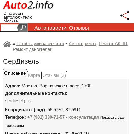
В помощь
автолюбителю
Москва
Автоновости
Отзывы
Техобслуживание авто
Автосервисы
Ремонт АКПП
»
»
,
,
Ремонт двигателей
СерДизель
Описание
Карта
Отзывы (2)
Адрес:
Москва
,
Варшавское шоссе, 170Г
Дополнительные контакты:
serdiesel.pro/
Координаты (ш/д):
55.5797, 37.5911
Телефон:
+7 (981) 330-72-57 - консультация
Показать еще
телефоны
Время работы:
ежедневно, 09:00–21:00