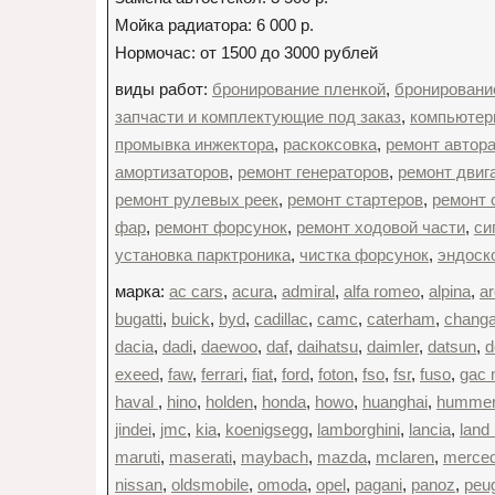
Мойка радиатора: 6 000 р.
Нормочас: от 1500 до 3000 рублей
виды работ:
бронирование пленкой
,
бронировани
запчасти и комплектующие под заказ
,
компьютер
промывка инжектора
,
раскоксовка
,
ремонт автор
амортизаторов
,
ремонт генераторов
,
ремонт двиг
ремонт рулевых реек
,
ремонт стартеров
,
ремонт 
фар
,
ремонт форсунок
,
ремонт ходовой части
,
си
установка парктроника
,
чистка форсунок
,
эндоск
марка:
ac cars
,
acura
,
admiral
,
alfa romeo
,
alpina
,
ar
bugatti
,
buick
,
byd
,
cadillac
,
camc
,
caterham
,
chang
dacia
,
dadi
,
daewoo
,
daf
,
daihatsu
,
daimler
,
datsun
,
d
exeed
,
faw
,
ferrari
,
fiat
,
ford
,
foton
,
fso
,
fsr
,
fuso
,
gac 
haval
,
hino
,
holden
,
honda
,
howo
,
huanghai
,
humme
jindei
,
jmc
,
kia
,
koenigsegg
,
lamborghini
,
lancia
,
land 
maruti
,
maserati
,
maybach
,
mazda
,
mclaren
,
merce
nissan
,
oldsmobile
,
omoda
,
opel
,
pagani
,
panoz
,
peu