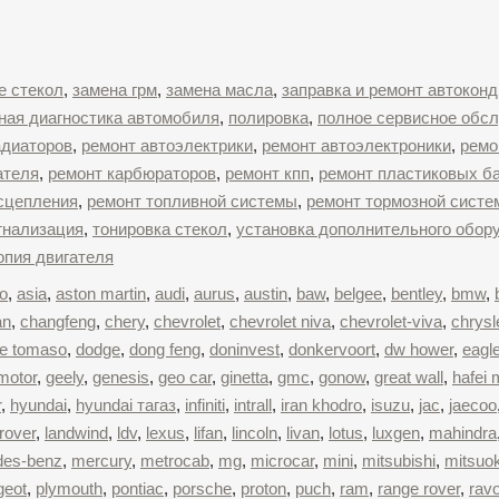
е стекол
,
замена грм
,
замена масла
,
заправка и ремонт автокон
ная диагностика автомобиля
,
полировка
,
полное сервисное обс
адиаторов
,
ремонт автоэлектрики
,
ремонт автоэлектроники
,
ремо
ателя
,
ремонт карбюраторов
,
ремонт кпп
,
ремонт пластиковых б
сцепления
,
ремонт топливной системы
,
ремонт тормозной сист
гнализация
,
тонировка стекол
,
установка дополнительного обор
опия двигателя
o
,
asia
,
aston martin
,
audi
,
aurus
,
austin
,
baw
,
belgee
,
bentley
,
bmw
,
an
,
changfeng
,
chery
,
chevrolet
,
chevrolet niva
,
chevrolet-viva
,
chrysl
e tomaso
,
dodge
,
dong feng
,
doninvest
,
donkervoort
,
dw hower
,
eagl
motor
,
geely
,
genesis
,
geo car
,
ginetta
,
gmc
,
gonow
,
great wall
,
hafei 
r
,
hyundai
,
hyundai тагаз
,
infiniti
,
intrall
,
iran khodro
,
isuzu
,
jac
,
jaecoo
rover
,
landwind
,
ldv
,
lexus
,
lifan
,
lincoln
,
livan
,
lotus
,
luxgen
,
mahindra
des-benz
,
mercury
,
metrocab
,
mg
,
microcar
,
mini
,
mitsubishi
,
mitsuo
geot
,
plymouth
,
pontiac
,
porsche
,
proton
,
puch
,
ram
,
range rover
,
rav