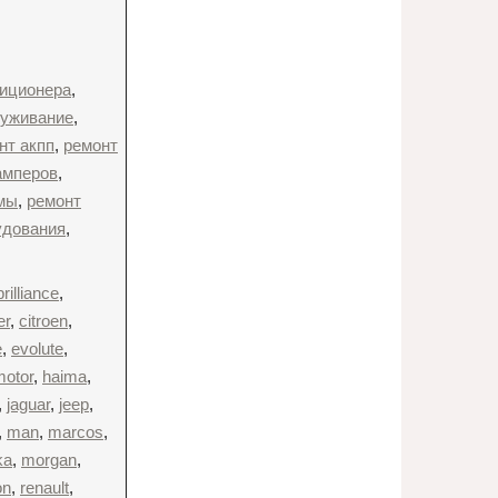
диционера
,
луживание
,
нт акпп
,
ремонт
амперов
,
емы
,
ремонт
удования
,
brilliance
,
er
,
citroen
,
e
,
evolute
,
motor
,
haima
,
,
jaguar
,
jeep
,
,
man
,
marcos
,
ka
,
morgan
,
on
,
renault
,