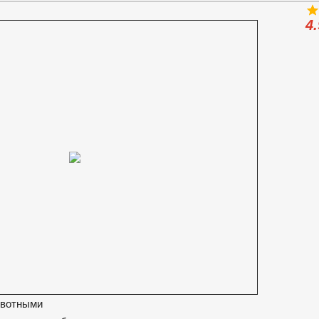
4.
ивотными