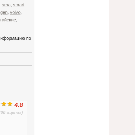
,
sma
,
smart
,
agen
,
volvo
,
тайские
,
 информацию по
4.8
300 оценок)