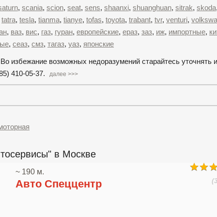
saturn
,
scania
,
scion
,
seat
,
sens
,
shaanxi
,
shuanghuan
,
sitrak
,
skoda
,
tatra
,
tesla
,
tianma
,
tianye
,
tofas
,
toyota
,
trabant
,
tvr
,
venturi
,
volksw
ан
,
ваз
,
вис
,
газ
,
гуран
,
европейские
,
ераз
,
заз
,
иж
,
импортные
,
ки
ные
,
сеаз
,
смз
,
тагаз
,
уаз
,
японские
. Во избежание возможных недоразумений старайтесь уточнять
85) 410-05-37.
далее >>>
моторная
тосервисы" в Москве
~ 190 м.
(
Авто Спеццентр