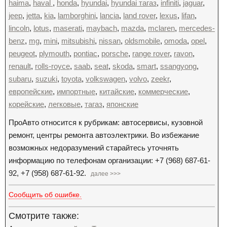
haima
,
haval
,
honda
,
hyundai
,
hyundai тагаз
,
infiniti
,
jaguar
,
jeep
,
jetta
,
kia
,
lamborghini
,
lancia
,
land rover
,
lexus
,
lifan
,
lincoln
,
lotus
,
maserati
,
maybach
,
mazda
,
mclaren
,
mercedes-
benz
,
mg
,
mini
,
mitsubishi
,
nissan
,
oldsmobile
,
omoda
,
opel
,
peugeot
,
plymouth
,
pontiac
,
porsche
,
range rover
,
ravon
,
renault
,
rolls-royce
,
saab
,
seat
,
skoda
,
smart
,
ssangyong
,
subaru
,
suzuki
,
toyota
,
volkswagen
,
volvo
,
zeekr
,
европейские
,
импортные
,
китайские
,
коммерческие
,
корейские
,
легковые
,
тагаз
,
японские
ПроАвто относится к рубрикам: автосервисы, кузовной
ремонт, центры ремонта автоэлектрики. Во избежание
возможных недоразумений старайтесь уточнять
информацию по телефонам организации: +7 (968) 687-61-
92, +7 (958) 687-61-92.
далее >>>
Сообщить об ошибке.
Смотрите также: