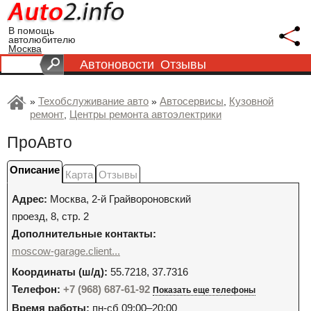
В помощь
автолюбителю
Москва
Автоновости
Отзывы
Техобслуживание авто
Автосервисы
Кузовной
»
»
,
ремонт
Центры ремонта автоэлектрики
,
ПроАвто
Описание
Карта
Отзывы
Адрес:
Москва
,
2-й Грайвороновский
проезд, 8, стр. 2
Дополнительные контакты:
moscow-garage.client...
Координаты (ш/д):
55.7218, 37.7316
Телефон:
+7 (968) 687-61-92
Показать еще телефоны
Время работы:
пн-сб 09:00–20:00