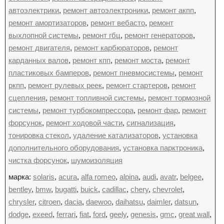
автоэлектрики
,
ремонт автоэлектроники
,
ремонт акпп
,
ремонт амортизаторов
,
ремонт вебасто
,
ремонт
выхлопной системы
,
ремонт гбц
,
ремонт генераторов
,
ремонт двигателя
,
ремонт карбюраторов
,
ремонт
карданных валов
,
ремонт кпп
,
ремонт моста
,
ремонт
пластиковых бамперов
,
ремонт пневмосистемы
,
ремонт
ркпп
,
ремонт рулевых реек
,
ремонт стартеров
,
ремонт
сцепления
,
ремонт топливной системы
,
ремонт тормозной
системы
,
ремонт турбокомпрессора
,
ремонт фар
,
ремонт
форсунок
,
ремонт ходовой части
,
сигнализация
,
тонировка стекол
,
удаление катализаторов
,
установка
дополнительного оборудования
,
установка парктроника
,
чистка форсунок
,
шумоизоляция
марка:
solaris
,
acura
,
alfa romeo
,
alpina
,
audi
,
avatr
,
belgee
,
bentley
,
bmw
,
bugatti
,
buick
,
cadillac
,
chery
,
chevrolet
,
chrysler
,
citroen
,
dacia
,
daewoo
,
daihatsu
,
daimler
,
datsun
,
dodge
,
exeed
,
ferrari
,
fiat
,
ford
,
geely
,
genesis
,
gmc
,
great wall
,