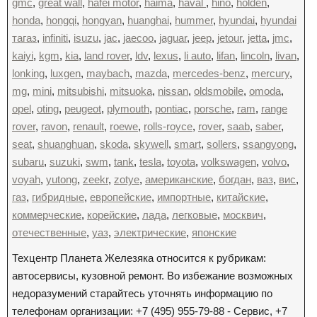
gmc
,
great wall
,
hafei motor
,
haima
,
haval
,
hino
,
holden
,
honda
,
hongqi
,
hongyan
,
huanghai
,
hummer
,
hyundai
,
hyundai
тагаз
,
infiniti
,
isuzu
,
jac
,
jaecoo
,
jaguar
,
jeep
,
jetour
,
jetta
,
jmc
,
kaiyi
,
kgm
,
kia
,
land rover
,
ldv
,
lexus
,
li auto
,
lifan
,
lincoln
,
livan
,
lonking
,
luxgen
,
maybach
,
mazda
,
mercedes-benz
,
mercury
,
mg
,
mini
,
mitsubishi
,
mitsuoka
,
nissan
,
oldsmobile
,
omoda
,
opel
,
oting
,
peugeot
,
plymouth
,
pontiac
,
porsche
,
ram
,
range
rover
,
ravon
,
renault
,
roewe
,
rolls-royce
,
rover
,
saab
,
saber
,
seat
,
shuanghuan
,
skoda
,
skywell
,
smart
,
sollers
,
ssangyong
,
subaru
,
suzuki
,
swm
,
tank
,
tesla
,
toyota
,
volkswagen
,
volvo
,
voyah
,
yutong
,
zeekr
,
zotye
,
американские
,
богдан
,
ваз
,
вис
,
газ
,
гибридные
,
европейские
,
импортные
,
китайские
,
коммерческие
,
корейские
,
лада
,
легковые
,
москвич
,
отечественные
,
уаз
,
электрические
,
японские
Техцентр Планета Железяка относится к рубрикам:
автосервисы, кузовной ремонт. Во избежание возможных
недоразумений старайтесь уточнять информацию по
телефонам организации: +7 (495) 955-79-88 - Сервис, +7