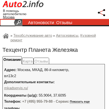
В помощь
автолюбителю
Москва
Автоновости
Отзывы
Техобслуживание авто
Автосервисы
Кузовной
»
»
,
ремонт
Техцентр Планета Железяка
Описание
Карта
Отзывы
Адрес:
Москва
,
МКАД, 86-й километр,
вл13с2
Дополнительные контакты:
mkadservis.ru/
Координаты (ш/д):
55.9064, 37.6095
Телефон:
+7 (495) 955-79-88 - Сервис
Показать еще
телефоны