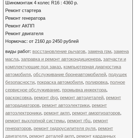
Шиномонтаж 4 колес R16 : 4360 р.
Ремонт стартера
Ремонт генератора
Ремонт АКПП
Ремонт двигателя
Нормочас: от 2160 до 2450 рублей
виды работ:
восстановление рычагов
,
замена грм
,
замена
масла
,
заправка и ремонт автокондиционера
,
запчасти и
комплектующие под заказ
,
компьютерная диагностика
автомобиля
,
обслуживание бронеавтомобилей
,
подушек
безопасности
,
покраска автомобиля
,
полировка
,
полное
сервисное обслуживание
,
промывка инжектора
,
раскоксовка
,
ремонт dsg
,
ремонт автодеталей
,
ремонт
авторадиаторов
,
ремонт автоэлектрики
,
ремонт
автоэлектроники
,
ремонт акпп
,
ремонт амортизаторов
,
ремонт выхлопной системы
,
ремонт гбц
,
ремонт
генераторов
,
ремонт гидроусилителя руля
,
ремонт
двигателя
,
ремонт деталей акпп
,
ремонт карданных