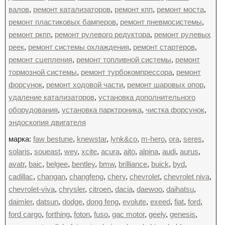
валов
,
ремонт катализаторов
,
ремонт кпп
,
ремонт моста
,
ремонт пластиковых бамперов
,
ремонт пневмосистемы
,
ремонт ркпп
,
ремонт рулевого редуктора
,
ремонт рулевых
реек
,
ремонт системы охлаждения
,
ремонт стартеров
,
ремонт сцепления
,
ремонт топливной системы
,
ремонт
тормозной системы
,
ремонт турбокомпрессора
,
ремонт
форсунок
,
ремонт ходовой части
,
ремонт шаровых опор
,
удаление катализаторов
,
установка дополнительного
оборудования
,
установка парктроника
,
чистка форсунок
,
эндоскопия двигателя
марка:
faw bestune
,
knewstar
,
lynk&co
,
m-hero
,
ora
,
seres
,
solaris
,
soueast
,
wey
,
xcite
,
acura
,
aito
,
alpina
,
audi
,
aurus
,
avatr
,
baic
,
belgee
,
bentley
,
bmw
,
brilliance
,
buick
,
byd
,
cadillac
,
changan
,
changfeng
,
chery
,
chevrolet
,
chevrolet niva
,
chevrolet-viva
,
chrysler
,
citroen
,
dacia
,
daewoo
,
daihatsu
,
daimler
,
datsun
,
dodge
,
dong feng
,
evolute
,
exeed
,
fiat
,
ford
,
ford cargo
,
forthing
,
foton
,
fuso
,
gac motor
,
geely
,
genesis
,