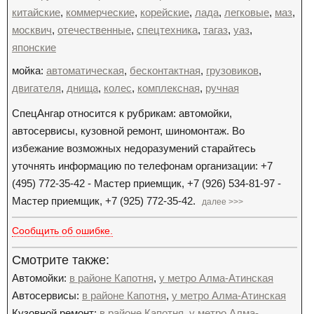
китайские
,
коммерческие
,
корейские
,
лада
,
легковые
,
маз
,
москвич
,
отечественные
,
спецтехника
,
тагаз
,
уаз
,
японские
мойка:
автоматическая
,
бесконтактная
,
грузовиков
,
двигателя
,
днища
,
колес
,
комплексная
,
ручная
СпецАнгар относится к рубрикам: автомойки,
автосервисы, кузовной ремонт, шиномонтаж. Во
избежание возможных недоразумений старайтесь
уточнять информацию по телефонам организации: +7
(495) 772-35-42 - Мастер приемщик, +7 (926) 534-81-97 -
Мастер приемщик, +7 (925) 772-35-42.
далее >>>
Сообщить об ошибке.
Смотрите также:
Автомойки:
в районе Капотня
,
у метро Алма-Атинская
Автосервисы:
в районе Капотня
,
у метро Алма-Атинская
Кузовной ремонт:
в районе Капотня
,
у метро Алма-