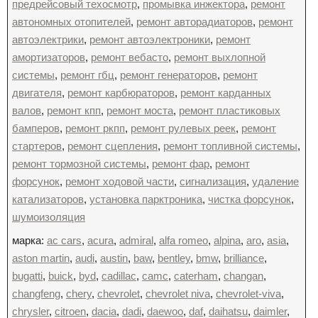
предрейсовый техосмотр
,
промывка инжектора
,
ремонт
автономных отопителей
,
ремонт авторадиаторов
,
ремонт
автоэлектрики
,
ремонт автоэлектроники
,
ремонт
амортизаторов
,
ремонт вебасто
,
ремонт выхлопной
системы
,
ремонт гбц
,
ремонт генераторов
,
ремонт
двигателя
,
ремонт карбюраторов
,
ремонт карданных
валов
,
ремонт кпп
,
ремонт моста
,
ремонт пластиковых
бамперов
,
ремонт ркпп
,
ремонт рулевых реек
,
ремонт
стартеров
,
ремонт сцепления
,
ремонт топливной системы
,
ремонт тормозной системы
,
ремонт фар
,
ремонт
форсунок
,
ремонт ходовой части
,
сигнализация
,
удаление
катализаторов
,
установка парктроника
,
чистка форсунок
,
шумоизоляция
марка:
ac cars
,
acura
,
admiral
,
alfa romeo
,
alpina
,
aro
,
asia
,
aston martin
,
audi
,
austin
,
baw
,
bentley
,
bmw
,
brilliance
,
bugatti
,
buick
,
byd
,
cadillac
,
camc
,
caterham
,
changan
,
changfeng
,
chery
,
chevrolet
,
chevrolet niva
,
chevrolet-viva
,
chrysler
,
citroen
,
dacia
,
dadi
,
daewoo
,
daf
,
daihatsu
,
daimler
,