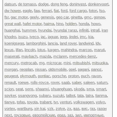
datsun
,
de tomaso
,
dodge
,
dong feng
,
doninvest
,
donkervoort
,
dw hower
,
eagle
,
faw
,
ferrari
,
fiat
,
ford
,
ford cargo
,
foton
,
fso
,
fsr
,
gac motor
,
geely
,
genesis
,
geo car
,
ginetta
,
gmc
,
gonow
,
great wall
,
hafei motor
,
haima
,
hino
,
holden
,
honda
,
howo
,
huanghai
,
hummer
,
hyundai
,
hyundai тагаз
,
infiniti
,
intrall
,
iran
khodro
,
isuzu
,
iveco
,
jac
,
jaguar
,
jeep
,
jindei
,
jmc
,
kia
,
koenigsegg
,
lamborghini
,
lancia
,
land rover
,
landwind
,
ldv
,
lexus
,
lifan
,
lincoln
,
lotus
,
luxgen
,
mahindra
,
marcos
,
maruti
,
maserati
,
maybach
,
mazda
,
mclaren
,
mercedes-benz
,
mercury
,
metrocab
,
mg
,
microcar
,
mini
,
mitsubishi
,
mitsuoka
,
morgan
,
neoplan
,
nissan
,
oldsmobile
,
opel
,
pagani
,
panoz
,
peugeot
,
plymouth
,
pontiac
,
porsche
,
proton
,
puch
,
ravon
,
renault
,
roewe
,
rolls-royce
,
rover
,
saab
,
saber
,
saleen
,
saturn
,
scion
,
seat
,
sens
,
shaanxi
,
shuanghuan
,
skoda
,
sma
,
smart
,
spyker
,
ssangyong
,
subaru
,
suzuki
,
talbot
,
tata
,
tatra
,
tianma
,
tianye
,
tofas
,
toyota
,
trabant
,
tvr
,
venturi
,
volkswagen
,
volvo
,
vortex
,
wartburg
,
xin kai
,
yzk
,
zotye
,
zx
,
ваз
,
вис
,
газ
,
газон
next
,
грузовые
,
европейские
,
ераз
,
заз
,
зил
,
импортные
,